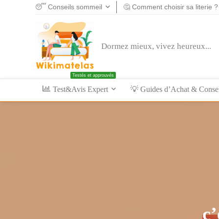
😴 Conseils sommeil
🤔 Comment choisir sa literie ?
Dormez mieux, vivez heureux...
Testés et approuvés
Test&Avis Expert
💡 Guides d’Achat & Conseil
c’