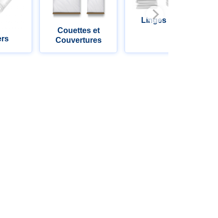
Linges de lit
Couettes et
er
s
Couvertures