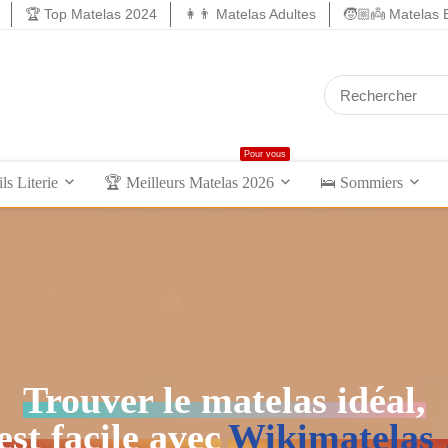
🏆 Top Matelas 2024
👩👨 Matelas Adultes
🧒🏼👼 Matelas 
Pour vous
s Literie
🏆 Meilleurs Matelas 2026
🛌 Sommiers
Trouver le matelas idéal,
est facile avec
Wikimatelas