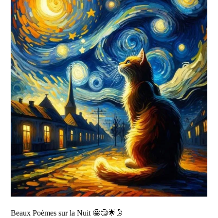
Beaux Poèmes sur la Nuit 🤩😴🌟🌛